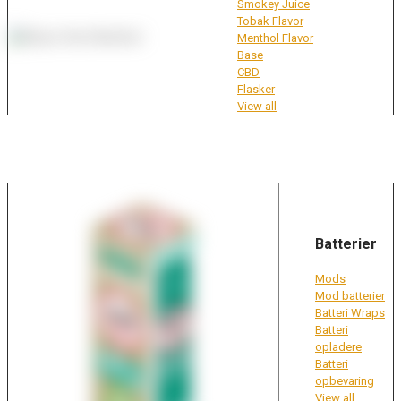
Smokey Juice
Tobak Flavor
Menthol Flavor
Base
CBD
Flasker
View all
Batterier
Mods
Mod batterier
Batteri Wraps
Batteri
opladere
Batteri
opbevaring
View all