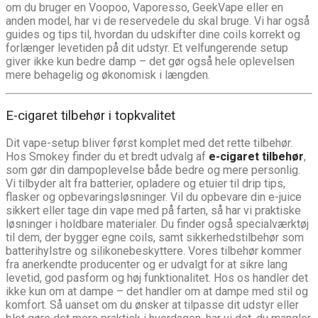
om du bruger en Voopoo, Vaporesso, GeekVape eller en
anden model, har vi de reservedele du skal bruge. Vi har også
guides og tips til, hvordan du udskifter dine coils korrekt og
forlænger levetiden på dit udstyr. Et velfungerende setup
giver ikke kun bedre damp – det gør også hele oplevelsen
mere behagelig og økonomisk i længden.
E-cigaret tilbehør i topkvalitet
Dit vape-setup bliver først komplet med det rette tilbehør.
Hos Smokey finder du et bredt udvalg af
e-cigaret tilbehør
,
som gør din dampoplevelse både bedre og mere personlig.
Vi tilbyder alt fra batterier, opladere og etuier til drip tips,
flasker og opbevaringsløsninger. Vil du opbevare din e-juice
sikkert eller tage din vape med på farten, så har vi praktiske
løsninger i holdbare materialer. Du finder også specialværktøj
til dem, der bygger egne coils, samt sikkerhedstilbehør som
batterihylstre og silikonebeskyttere. Vores tilbehør kommer
fra anerkendte producenter og er udvalgt for at sikre lang
levetid, god pasform og høj funktionalitet. Hos os handler det
ikke kun om at dampe – det handler om at dampe med stil og
komfort. Så uanset om du ønsker at tilpasse dit udstyr eller