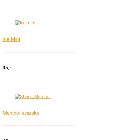
Ice Mint
__________________________
45,-
Menthol evæske
__________________________