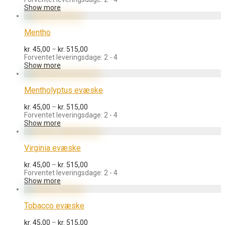
til
Show more
kr. 515,00
Mentho
Prisinterval:
kr.
45,00
–
kr.
515,00
kr. 45,00
Forventet leveringsdage: 2 - 4
til
Show more
kr. 515,00
Mentholyptus evæske
Prisinterval:
kr.
45,00
–
kr.
515,00
kr. 45,00
Forventet leveringsdage: 2 - 4
til
Show more
kr. 515,00
Virginia evæske
Prisinterval:
kr.
45,00
–
kr.
515,00
kr. 45,00
Forventet leveringsdage: 2 - 4
til
Show more
kr. 515,00
Tobacco evæske
Prisinterval:
kr.
45,00
–
kr.
515,00