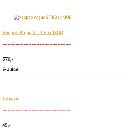
Voopoo Argus GT II Box MOD
__________________________
579,-
E-Juice
Tobacco
__________________________
45,-