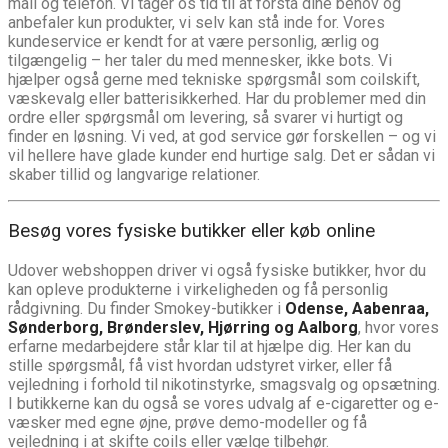
mail og telefon. Vi tager os tid til at forstå dine behov og
anbefaler kun produkter, vi selv kan stå inde for. Vores
kundeservice er kendt for at være personlig, ærlig og
tilgængelig – her taler du med mennesker, ikke bots. Vi
hjælper også gerne med tekniske spørgsmål som coilskift,
væskevalg eller batterisikkerhed. Har du problemer med din
ordre eller spørgsmål om levering, så svarer vi hurtigt og
finder en løsning. Vi ved, at god service gør forskellen – og vi
vil hellere have glade kunder end hurtige salg. Det er sådan vi
skaber tillid og langvarige relationer.
Besøg vores fysiske butikker eller køb online
Udover webshoppen driver vi også fysiske butikker, hvor du
kan opleve produkterne i virkeligheden og få personlig
rådgivning. Du finder Smokey-butikker i
Odense, Aabenraa,
Sønderborg, Brønderslev, Hjørring og Aalborg
, hvor vores
erfarne medarbejdere står klar til at hjælpe dig. Her kan du
stille spørgsmål, få vist hvordan udstyret virker, eller få
vejledning i forhold til nikotinstyrke, smagsvalg og opsætning.
I butikkerne kan du også se vores udvalg af e-cigaretter og e-
væsker med egne øjne, prøve demo-modeller og få
vejledning i at skifte coils eller vælge tilbehør.