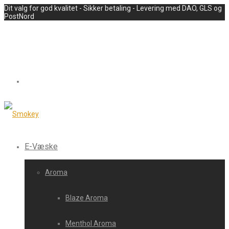
Dit valg for god kvalitet - Sikker betaling - Levering med DAO, GLS og
PostNord
E-Væske
Aroma
Blaze Aroma
Menthol Aroma