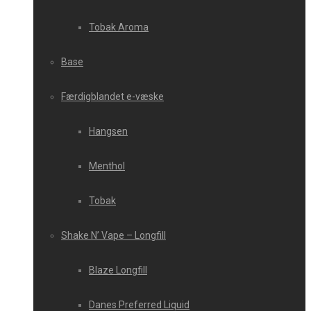
Tobak Aroma
Base
Færdigblandet e-væske
Hangsen
Menthol
Tobak
Shake N’ Vape – Longfill
Blaze Longfill
Danes Preferred Liquid