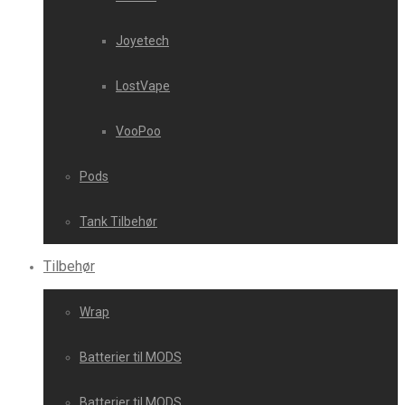
Joyetech
LostVape
VooPoo
Pods
Tank Tilbehør
Tilbehør
Wrap
Batterier til MODS
Batterier til MODS