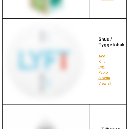
Snus /
Tyggetobak
Ace
Killa
Lyft
Pablo
Siberia
View all