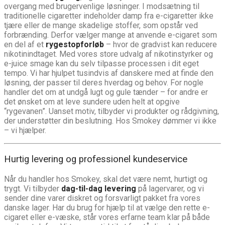
overgang med brugervenlige løsninger. I modsætning til
traditionelle cigaretter indeholder damp fra e-cigaretter ikke
tjære eller de mange skadelige stoffer, som opstår ved
forbrænding. Derfor vælger mange at anvende e-cigaret som
en del af et
rygestopforløb
– hvor de gradvist kan reducere
nikotinindtaget. Med vores store udvalg af nikotinstyrker og
e-juice smage kan du selv tilpasse processen i dit eget
tempo. Vi har hjulpet tusindvis af danskere med at finde den
løsning, der passer til deres hverdag og behov. For nogle
handler det om at undgå lugt og gule tænder – for andre er
det ønsket om at leve sundere uden helt at opgive
“rygevanen”. Uanset motiv, tilbyder vi produkter og rådgivning,
der understøtter din beslutning. Hos Smokey dømmer vi ikke
– vi hjælper.
Hurtig levering og professionel kundeservice
Når du handler hos Smokey, skal det være nemt, hurtigt og
trygt. Vi tilbyder
dag-til-dag levering
på lagervarer, og vi
sender dine varer diskret og forsvarligt pakket fra vores
danske lager. Har du brug for hjælp til at vælge den rette e-
cigaret eller e-væske, står vores erfarne team klar på både