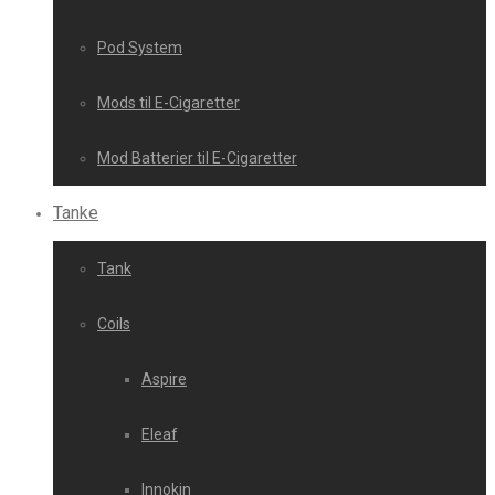
Pod System
Mods til E-Cigaretter
Mod Batterier til E-Cigaretter
Tanke
Tank
Coils
Aspire
Eleaf
Innokin