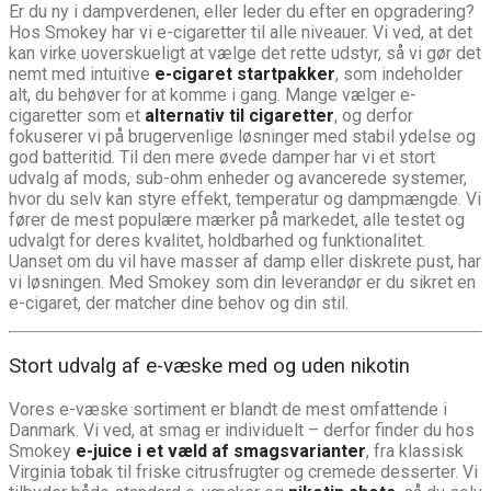
Er du ny i dampverdenen, eller leder du efter en opgradering?
Hos Smokey har vi e-cigaretter til alle niveauer. Vi ved, at det
kan virke uoverskueligt at vælge det rette udstyr, så vi gør det
nemt med intuitive
e-cigaret startpakker
, som indeholder
alt, du behøver for at komme i gang. Mange vælger e-
cigaretter som et
alternativ til cigaretter
, og derfor
fokuserer vi på brugervenlige løsninger med stabil ydelse og
god batteritid. Til den mere øvede damper har vi et stort
udvalg af mods, sub-ohm enheder og avancerede systemer,
hvor du selv kan styre effekt, temperatur og dampmængde. Vi
fører de mest populære mærker på markedet, alle testet og
udvalgt for deres kvalitet, holdbarhed og funktionalitet.
Uanset om du vil have masser af damp eller diskrete pust, har
vi løsningen. Med Smokey som din leverandør er du sikret en
e-cigaret, der matcher dine behov og din stil.
Stort udvalg af e-væske med og uden nikotin
Vores e-væske sortiment er blandt de mest omfattende i
Danmark. Vi ved, at smag er individuelt – derfor finder du hos
Smokey
e-juice i et væld af smagsvarianter
, fra klassisk
Virginia tobak til friske citrusfrugter og cremede desserter. Vi