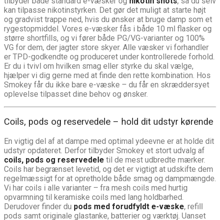
tilbyder både standard e-væsker og
nikotin shots
, så du selv
kan tilpasse nikotinstyrken. Det gør det muligt at starte højt
og gradvist trappe ned, hvis du ønsker at bruge damp som et
rygestopmiddel. Vores e-væsker fås i både 10 ml flasker og
større shortfills, og vi fører både PG/VG-varianter og 100%
VG for dem, der jagter store skyer. Alle væsker vi forhandler
er TPD-godkendte og produceret under kontrollerede forhold.
Er du i tvivl om hvilken smag eller styrke du skal vælge,
hjælper vi dig gerne med at finde den rette kombination. Hos
Smokey får du ikke bare e-væske – du får en skræddersyet
oplevelse tilpasset dine behov og ønsker.
Coils, pods og reservedele – hold dit udstyr kørende
En vigtig del af at dampe med optimal ydeevne er at holde dit
udstyr opdateret. Derfor tilbyder Smokey et stort udvalg af
coils, pods og reservedele
til de mest udbredte mærker.
Coils har begrænset levetid, og det er vigtigt at udskifte dem
regelmæssigt for at opretholde både smag og dampmængde.
Vi har coils i alle varianter – fra mesh coils med hurtig
opvarmning til keramiske coils med lang holdbarhed.
Derudover finder du
pods med forudfyldt e-væske
, refill
pods samt originale glastanke, batterier og værktøj. Uanset