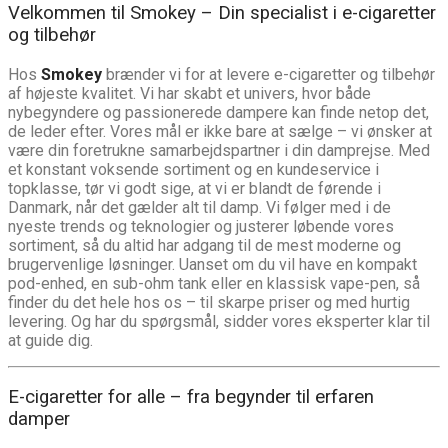
Velkommen til Smokey – Din specialist i e-cigaretter
og tilbehør
Hos
Smokey
brænder vi for at levere e-cigaretter og tilbehør
af højeste kvalitet. Vi har skabt et univers, hvor både
nybegyndere og passionerede dampere kan finde netop det,
de leder efter. Vores mål er ikke bare at sælge – vi ønsker at
være din foretrukne samarbejdspartner i din damprejse. Med
et konstant voksende sortiment og en kundeservice i
topklasse, tør vi godt sige, at vi er blandt de førende i
Danmark, når det gælder alt til damp. Vi følger med i de
nyeste trends og teknologier og justerer løbende vores
sortiment, så du altid har adgang til de mest moderne og
brugervenlige løsninger. Uanset om du vil have en kompakt
pod-enhed, en sub-ohm tank eller en klassisk vape-pen, så
finder du det hele hos os – til skarpe priser og med hurtig
levering. Og har du spørgsmål, sidder vores eksperter klar til
at guide dig.
E-cigaretter for alle – fra begynder til erfaren
damper