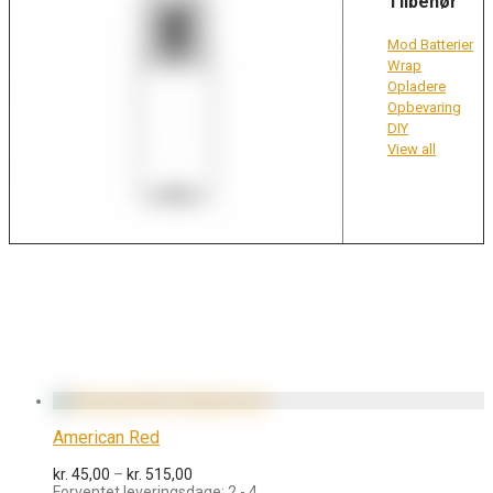
Tilbehør
Mod Batterier
Wrap
Opladere
Opbevaring
DIY
View all
American Red
Prisinterval:
kr.
45,00
–
kr.
515,00
kr. 45,00
Forventet leveringsdage: 2 - 4