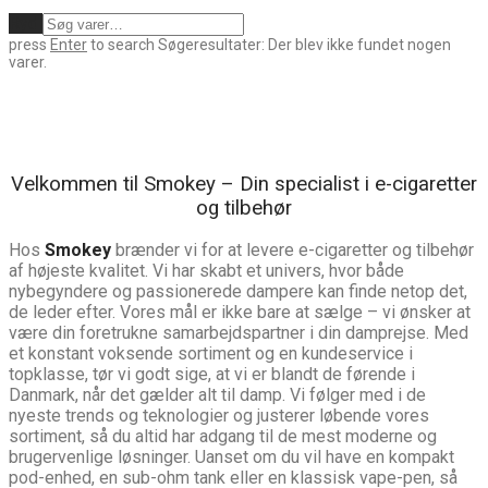
Ryd
press
Enter
to search
Søgeresultater:
Der blev ikke fundet nogen
varer.
Velkommen til Smokey – Din specialist i e-cigaretter
og tilbehør
Hos
Smokey
brænder vi for at levere e-cigaretter og tilbehør
af højeste kvalitet. Vi har skabt et univers, hvor både
nybegyndere og passionerede dampere kan finde netop det,
de leder efter. Vores mål er ikke bare at sælge – vi ønsker at
være din foretrukne samarbejdspartner i din damprejse. Med
et konstant voksende sortiment og en kundeservice i
topklasse, tør vi godt sige, at vi er blandt de førende i
Danmark, når det gælder alt til damp. Vi følger med i de
nyeste trends og teknologier og justerer løbende vores
sortiment, så du altid har adgang til de mest moderne og
brugervenlige løsninger. Uanset om du vil have en kompakt
pod-enhed, en sub-ohm tank eller en klassisk vape-pen, så