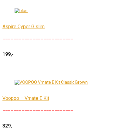
Aspire Cyper G slim
__________________________
199,-
Voopoo – Vmate E Kit
__________________________
329,-