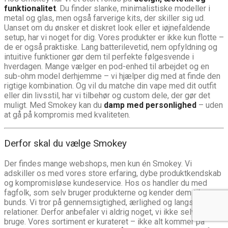
funktionalitet
. Du finder slanke, minimalistiske modeller i
metal og glas, men også farverige kits, der skiller sig ud.
Uanset om du ønsker et diskret look eller et iøjnefaldende
setup, har vi noget for dig. Vores produkter er ikke kun flotte –
de er også praktiske. Lang batterilevetid, nem opfyldning og
intuitive funktioner gør dem til perfekte følgesvende i
hverdagen. Mange vælger en pod-enhed til arbejdet og en
sub-ohm model derhjemme – vi hjælper dig med at finde den
rigtige kombination. Og vil du matche din vape med dit outfit
eller din livsstil, har vi tilbehør og custom dele, der gør det
muligt. Med Smokey kan du
damp med personlighed
– uden
at gå på kompromis med kvaliteten.
Derfor skal du vælge Smokey
Der findes mange webshops, men kun én Smokey. Vi
adskiller os med vores store erfaring, dybe produktkendskab
og kompromisløse kundeservice. Hos os handler du med
fagfolk, som selv bruger produkterne og kender dem til
bunds. Vi tror på gennemsigtighed, ærlighed og langsigtede
relationer. Derfor anbefaler vi aldrig noget, vi ikke selv ville
bruge. Vores sortiment er kurateret – ikke alt kommer på