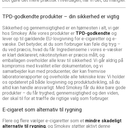
blot gøre det mere praktisk i hverdagen, har vi det, du mangler.
TPD-godkendte produkter – din sikkerhed er vigtig
Sikkerhed og gennemsigtighed er en hjørnesten i alt, vi gør
hos Smokey. Alle vores produkter er
TPD-godkendte
og
lever op til gældende EU-lovgivning for e-cigaretter og e-
væske. Det betyder, at du som forbruger kan føle dig tryg –
du ved præcis, hvad du får. Ingredienserne i vores e-væsker
er klart deklareret, nikotinstyrken er præcis målt, og
emballagen overholder alle krav til sikkerhed. Vi går aldrig på
kompromis med kvalitet eller dokumentation, og vi
samarbejder kun med producenter, der kan fremvise
laboratorierapporter og overholde alle tekniske krav. Vi holder
os opdateret på både lovgivning og produktudvikling, så du
altid kan handle ansvarligt. Med Smokey får du ikke bare gode
produkter – du får tryghed, gennemsigtighed og den viden,
der skal til for at træffe de rigtige valg som forbruger.
E-cigaret som alternativ til rygning
Flere og flere vælger e-cigaretter som et
mindre skadeligt
alternativ til rygning
, og Smokey støtter aktivt denne