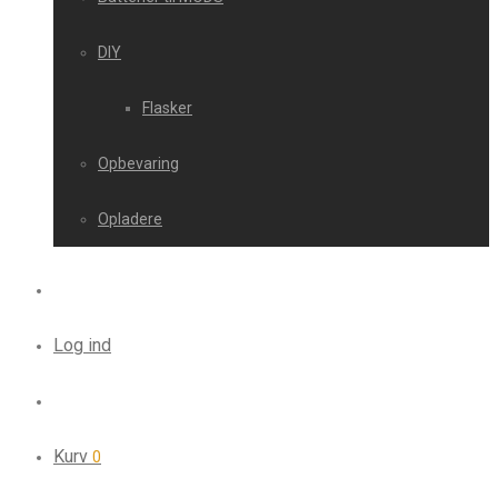
DIY
Flasker
Opbevaring
Opladere
Log ind
Kurv
0