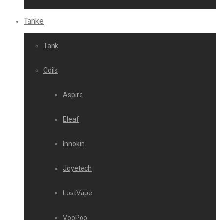
Tanke
Tank
Coils
Aspire
Eleaf
Innokin
Joyetech
LostVape
VooPoo