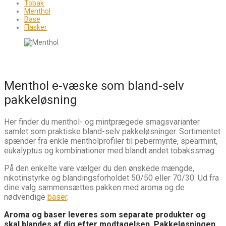
Tobak
Menthol
Base
Flasker
Menthol e-væske som bland-selv
pakkeløsning
Her finder du menthol- og mintprægede smagsvarianter
samlet som praktiske bland-selv pakkeløsninger. Sortimentet
spænder fra enkle mentholprofiler til pebermynte, spearmint,
eukalyptus og kombinationer med blandt andet tobakssmag.
På den enkelte vare vælger du den ønskede mængde,
nikotinstyrke og blandingsforholdet 50/50 eller 70/30. Ud fra
dine valg sammensættes pakken med aroma og de
nødvendige
baser
.
Aroma og baser leveres som separate produkter og
skal blandes af dig efter modtagelsen. Pakkeløsningen