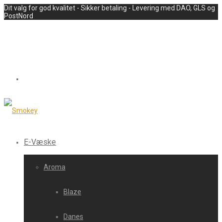
Dit valg for god kvalitet - Sikker betaling - Levering med DAO, GLS og
PostNord
E-Væske
Aroma
Blaze
Danes