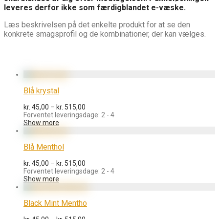
leveres derfor ikke som færdigblandet e-væske.
Læs beskrivelsen på det enkelte produkt for at se den
konkrete smagsprofil og de kombinationer, der kan vælges.
Blå krystal
Prisinterval:
kr.
45,00
–
kr.
515,00
kr. 45,00
Forventet leveringsdage: 2 - 4
til
Show more
kr. 515,00
Blå Menthol
Prisinterval:
kr.
45,00
–
kr.
515,00
kr. 45,00
Forventet leveringsdage: 2 - 4
til
Show more
kr. 515,00
Black Mint Mentho
Prisinterval: