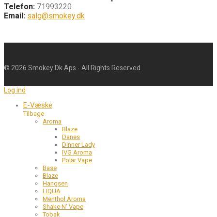
Telefon:
71993220
Email:
salg@smokey.dk
©
2026
Smokey Dk Aps - All Rights Reserved.
Log ind
E-Væske
Tilbage
Aroma
Blaze
Danes
Dinner Lady
IVG Aroma
Polar Vape
Base
Blaze
Hangsen
LIQUA
Menthol Aroma
Shake N’ Vape
Tobak