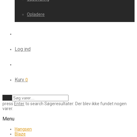
Opladere
Log ind
Kurv
0
Ryd
press
Enter
to search
Søgeresultater:
Der blev ikke fundet nogen
varer.
Menu
Hangsen
Blaze