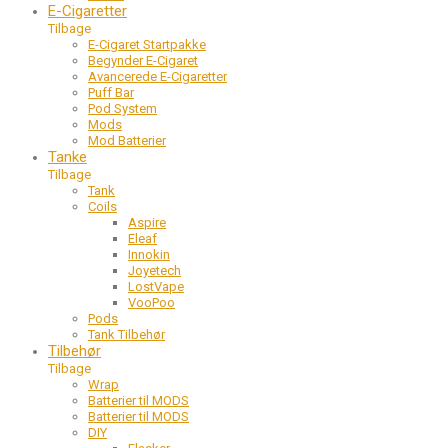
E-Cigaretter
Tilbage
E-Cigaret Startpakke
Begynder E-Cigaret
Avancerede E-Cigaretter
Puff Bar
Pod System
Mods
Mod Batterier
Tanke
Tilbage
Tank
Coils
Aspire
Eleaf
Innokin
Joyetech
LostVape
VooPoo
Pods
Tank Tilbehør
Tilbehør
Tilbage
Wrap
Batterier til MODS
Batterier til MODS
DIY