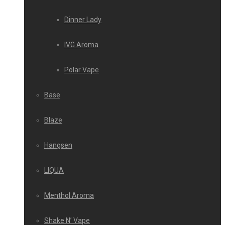
Dinner Lady
IVG Aroma
Polar Vape
Base
Blaze
Hangsen
LIQUA
Menthol Aroma
Shake N’ Vape