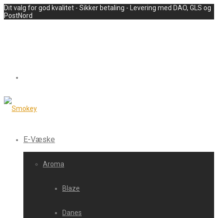
Dit valg for god kvalitet - Sikker betaling - Levering med DAO, GLS og
PostNord
E-Væske
Aroma
Blaze
Danes