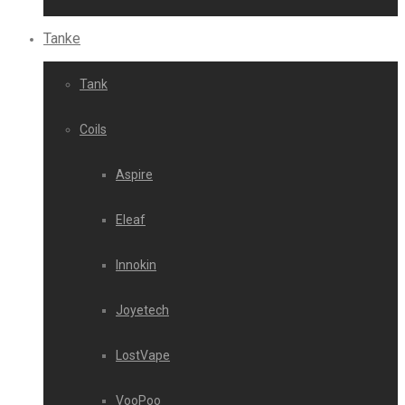
Tanke
Tank
Coils
Aspire
Eleaf
Innokin
Joyetech
LostVape
VooPoo