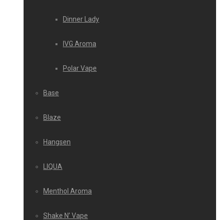
Dinner Lady
IVG Aroma
Polar Vape
Base
Blaze
Hangsen
LIQUA
Menthol Aroma
Shake N’ Vape