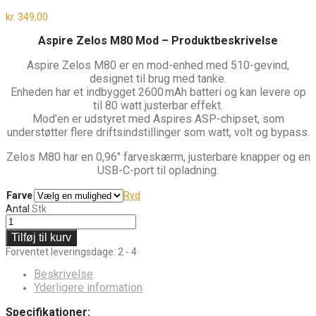
kr.
349,00
Aspire Zelos M80 Mod – Produktbeskrivelse
Aspire Zelos M80 er en mod-enhed med 510-gevind,
designet til brug med tanke.
Enheden har et indbygget 2600 mAh batteri og kan levere op
til 80 watt justerbar effekt.
Mod’en er udstyret med Aspires ASP-chipset, som
understøtter flere driftsindstillinger som watt, volt og bypass.
Zelos M80 har en 0,96″ farveskærm, justerbare knapper og en
USB-C-port til opladning.
Farve
Ryd
Antal
Stk
Tilføj til kurv
Forventet leveringsdage: 2 - 4
Beskrivelse
Yderligere information
Specifikationer: