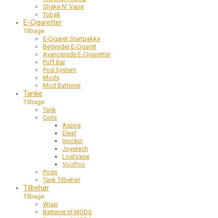
Shake N’ Vape
Tobak
E-Cigaretter
Tilbage
E-Cigaret Startpakke
Begynder E-Cigaret
Avancerede E-Cigaretter
Puff Bar
Pod System
Mods
Mod Batterier
Tanke
Tilbage
Tank
Coils
Aspire
Eleaf
Innokin
Joyetech
LostVape
VooPoo
Pods
Tank Tilbehør
Tilbehør
Tilbage
Wrap
Batterier til MODS