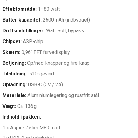
Effektområde:
1–80 watt
Batterikapacitet:
2600 mAh (indbygget)
Driftsindstillinger:
Watt, volt, bypass
Chipset:
ASP-chip
Skærm:
0,96″ TFT farvedisplay
Betjening:
Op/ned-knapper og fire-knap
Tilslutning:
510-gevind
Opladning:
USB-C (5V / 2A)
Materiale:
Aluminiumlegering og rustfrit stål
Vægt:
Ca. 136 g
Indhold i pakken:
1 x Aspire Zelos M80 mod