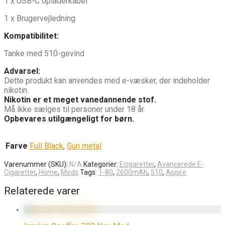
1 x USB-C opladerkabel
1 x Brugervejledning
Kompatibilitet:
Tanke med 510-gevind
Advarsel:
Dette produkt kan anvendes med e-væsker, der indeholder
nikotin.
Nikotin er et meget vanedannende stof.
Må ikke sælges til personer under 18 år.
Opbevares utilgængeligt for børn.
Farve
Full Black
,
Gun metal
Varenummer (SKU):
N/A
Kategorier:
Ecigaretter
,
Avancerede E-
Cigaretter
,
Home
,
Mods
Tags:
1-80
,
2600mAh
,
510
,
Aspire
Relaterede varer