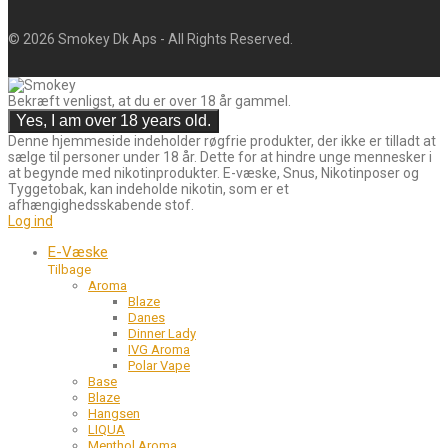
©
2026
Smokey Dk Aps - All Rights Reserved.
Bekræft venligst, at du er over 18 år gammel.
Denne hjemmeside indeholder røgfrie produkter, der ikke er tilladt at
sælge til personer under 18 år. Dette for at hindre unge mennesker i
at begynde med nikotinprodukter. E-væske, Snus, Nikotinposer og
Tyggetobak, kan indeholde nikotin, som er et
afhængighedsskabende stof.
Log ind
E-Væske
Tilbage
Aroma
Blaze
Danes
Dinner Lady
IVG Aroma
Polar Vape
Base
Blaze
Hangsen
LIQUA
Menthol Aroma