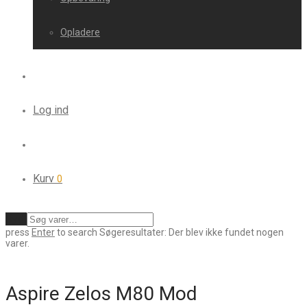
Opladere
Log ind
Kurv
0
Ryd
press
Enter
to search
Søgeresultater:
Der blev ikke fundet nogen
varer.
Aspire Zelos M80 Mod