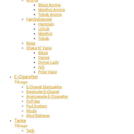
Aroma
Blaze Aroma
Menthol Aroma
Tobak Aroma
Færdigblandet
Hangsen
LIQUA
Menthol
Tobak
Base
Shake N’ Vape
Blaze
Danes
Dinner Lady
IVG
Polar Vape
E-Cigaretter
Tilbage
E-Cigaret Startpakke
Begynder E-Cigaret
Avancerede E-Cigaretter
Puff Bar
Pod System
Mods
Mod Batterier
Tanke
Tilbage
Tank