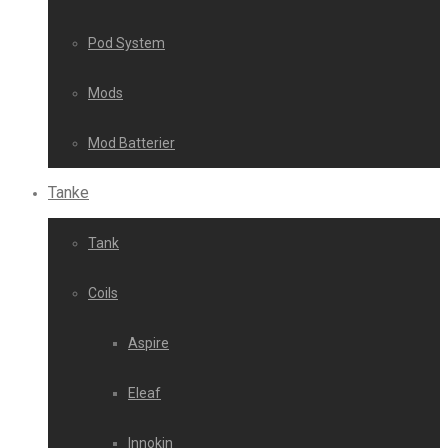
Pod System
Mods
Mod Batterier
Tanke
Tank
Coils
Aspire
Eleaf
Innokin