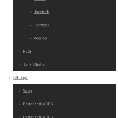
Joyetech
LostVape
VooPoo
Pods
Tank Tilbehør
Tilbehør
Wrap
Batterier til MODS
Batterier til MODS