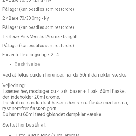
På lager (kan bestilles som restordre)
2
×
Base 70/30 0mg - Ny
På lager (kan bestilles som restordre)
1
×
Blaze Pink Menthol Aroma - Longfill
På lager (kan bestilles som restordre)
Forventet leveringsdage: 2 - 4
Beskrivelse
Ved at følge guiden herunder, har du 60ml dampklar væske
Vejledning:
I sættet her, modtager du 4 stk. baser + 1 stk. 60ml flaske,
der indeholder 20ml aroma.
Du skal nu blande de 4 baser i den store flaske med aroma,
ryst herefter flasken godt.
Du har nu 60ml færdigblandet dampklar væske.
Sættet her består af:
1 stk. Blaze Pink (20ml aroma)