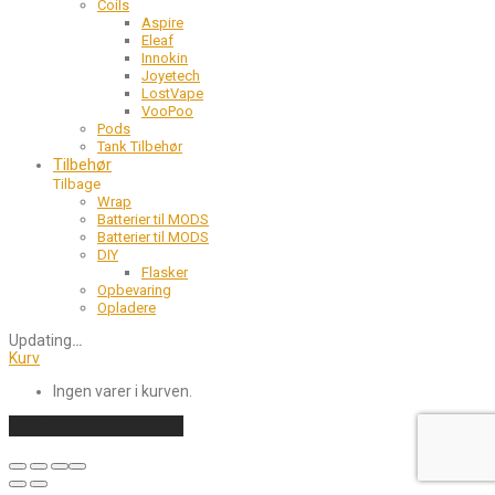
Coils
Aspire
Eleaf
Innokin
Joyetech
LostVape
VooPoo
Pods
Tank Tilbehør
Tilbehør
Tilbage
Wrap
Batterier til MODS
Batterier til MODS
DIY
Flasker
Opbevaring
Opladere
Updating
…
Kurv
Ingen varer i kurven.
Fortsæt med at handle