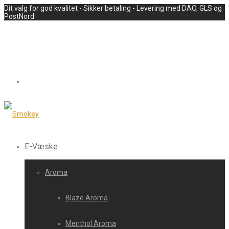
Dit valg for god kvalitet - Sikker betaling - Levering med DAO, GLS og
PostNord
E-Væske
Aroma
Blaze Aroma
Menthol Aroma