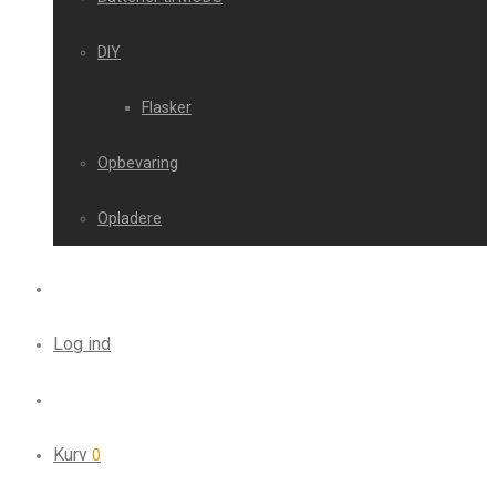
DIY
Flasker
Opbevaring
Opladere
Log ind
Kurv
0