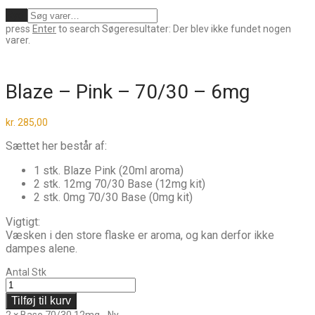
Ryd
press
Enter
to search
Søgeresultater:
Der blev ikke fundet nogen
varer.
Blaze – Pink – 70/30 – 6mg
kr.
285,00
Sættet her består af:
1 stk. Blaze Pink (20ml aroma)
2 stk. 12mg 70/30 Base (12mg kit)
2 stk. 0mg 70/30 Base (0mg kit)
Vigtigt:
Væsken i den store flaske er aroma, og kan derfor ikke
dampes alene.
Antal
Stk
Tilføj til kurv
2
×
Base 70/30 12mg - Ny