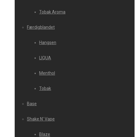
Tobak Aroma
Færdigblandet
Hangsen
LIQUA
Menthol
Tobak
Base
Shake N’ Vape
Blaze