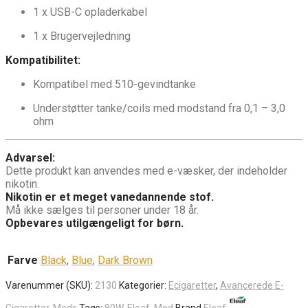
1 x USB-C opladerkabel
1 x Brugervejledning
Kompatibilitet:
Kompatibel med 510-gevindtanke
Understøtter tanke/coils med modstand fra 0,1 – 3,0
ohm
Advarsel:
Dette produkt kan anvendes med e-væsker, der indeholder
nikotin.
Nikotin er et meget vanedannende stof.
Må ikke sælges til personer under 18 år.
Opbevares utilgængeligt for børn.
Farve
Black
,
Blue
,
Dark Brown
Varenummer (SKU):
2130
Kategorier:
Ecigaretter
,
Avancerede E-
Cigaretter
,
Mods
Tags:
80W
,
Eleaf
,
Mod
Brand
Eleaf