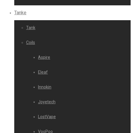
Tanke
Tank
Coils
Aspire
Eleaf
Innokin
Joyetech
LostVape
VooPoo