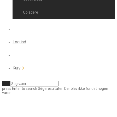
Opladere
Log ind
Kurv
0
Ryd
press
Enter
to search
Søgeresultater:
Der blev ikke fundet nogen
varer.