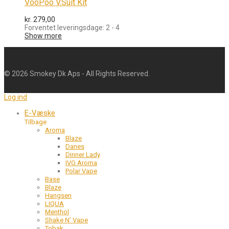
VooPoo V.Suit Kit
kr.
279,00
Forventet leveringsdage: 2 - 4
Show more
©
2026
Smokey Dk Aps - All Rights Reserved.
Log ind
E-Væske
Tilbage
Aroma
Blaze
Danes
Dinner Lady
IVG Aroma
Polar Vape
Base
Blaze
Hangsen
LIQUA
Menthol
Shake N’ Vape
Tobak