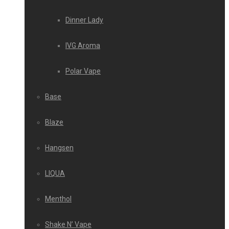
Dinner Lady
IVG Aroma
Polar Vape
Base
Blaze
Hangsen
LIQUA
Menthol
Shake N’ Vape