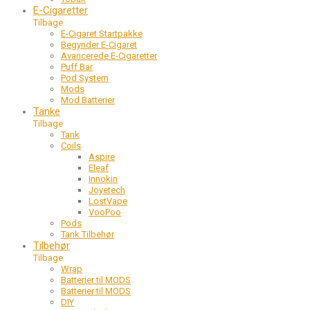
E-Cigaretter
Tilbage
E-Cigaret Startpakke
Begynder E-Cigaret
Avancerede E-Cigaretter
Puff Bar
Pod System
Mods
Mod Batterier
Tanke
Tilbage
Tank
Coils
Aspire
Eleaf
Innokin
Joyetech
LostVape
VooPoo
Pods
Tank Tilbehør
Tilbehør
Tilbage
Wrap
Batterier til MODS
Batterier til MODS
DIY