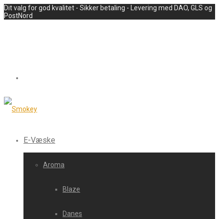
Dit valg for god kvalitet - Sikker betaling - Levering med DAO, GLS og
PostNord
E-Væske
Aroma
Blaze
Danes