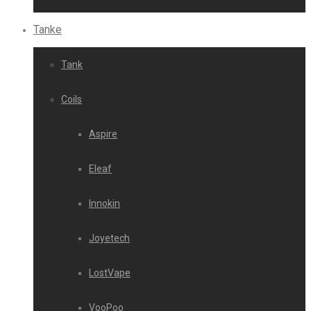
Tanke
Tank
Coils
Aspire
Eleaf
Innokin
Joyetech
LostVape
VooPoo