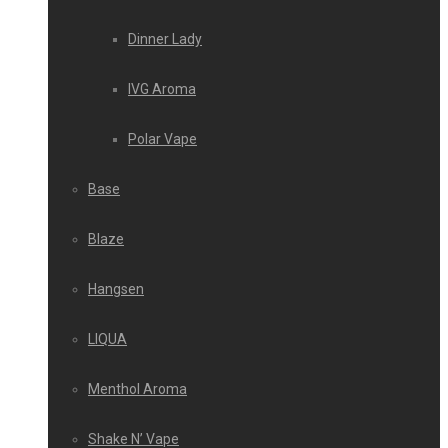
Dinner Lady
IVG Aroma
Polar Vape
Base
Blaze
Hangsen
LIQUA
Menthol Aroma
Shake N’ Vape