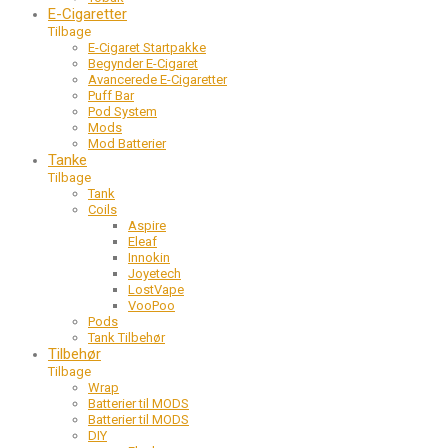
E-Cigaretter
Tilbage
E-Cigaret Startpakke
Begynder E-Cigaret
Avancerede E-Cigaretter
Puff Bar
Pod System
Mods
Mod Batterier
Tanke
Tilbage
Tank
Coils
Aspire
Eleaf
Innokin
Joyetech
LostVape
VooPoo
Pods
Tank Tilbehør
Tilbehør
Tilbage
Wrap
Batterier til MODS
Batterier til MODS
DIY