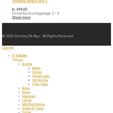
Voopoo Argus pro 2
kr.
499,00
Forventet leveringsdage: 2 - 4
Show more
©
2026
Smokey Dk Aps - All Rights Reserved.
Log ind
E-Væske
Tilbage
Aroma
Blaze
Danes
Dinner Lady
IVG Aroma
Polar Vape
Base
Blaze
Hangsen
LIQUA
Menthol Aroma
Shake N’ Vape
Tobak