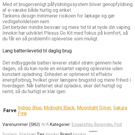
Med et brugervenligt påfyldningssystem bliver genopfyldning
af e-væske både hurtig og enkel.
Tankens design minimerer risikoen for lækage og gør
vedligeholdelsen nem.
Det betyder mindre besvær og mere tid til at nyde din vaping.
Innokin har udviklet Plexus Go Kit med fokus på komfort, så
du får en så problemfri oplevelse som muligt.
Lang batterilevetid til daglig brug
Det indbyggede batteri leverer stabil strøm gennem hele
dagen, så du kan nyde en ensartet vaping oplevelse uden
konstant opladning. Enheden er optimeret til effektiv
energiforbrug, hvilket giver længere brugstid og mere frihed i
hverdagen. Når batteriet skal oplades, sker det hurtigt og
nemt, så du hurtigt er klar igen.
Indigo Blue
,
Midnight Black
,
Moonlight Silver
,
Sakura
Farve
Pink
Varenummer (SKU):
N/A
Kategorier:
Ecigaretter
,
Begynder
,
Pod
System
,
Startsæt
Tag:
Innokin
Brand
Innokin