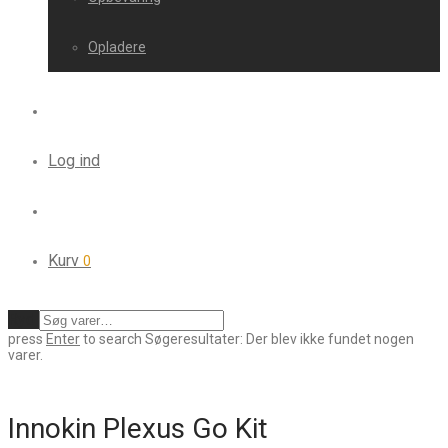
Opladere
Log ind
Kurv
0
Ryd
press
Enter
to search
Søgeresultater:
Der blev ikke fundet nogen
varer.
Innokin Plexus Go Kit