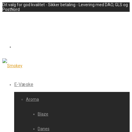
Dit valg for god kvalitet - Sikker betaling - Levering med DAO, GLS og
PostNord
E-Væske
Aroma
Blaze
Danes