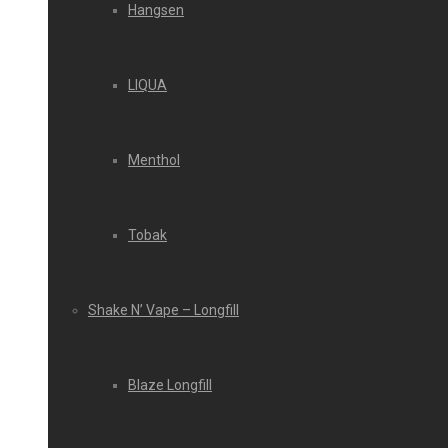
Hangsen
LIQUA
Menthol
Tobak
Shake N’ Vape – Longfill
Blaze Longfill