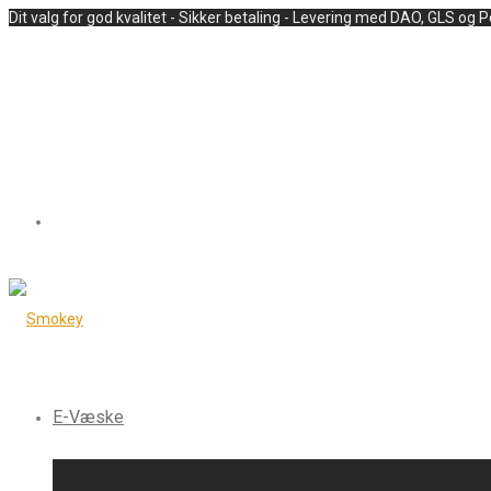
Dit valg for god kvalitet - Sikker betaling - Levering med DAO, GLS og 
E-Væske