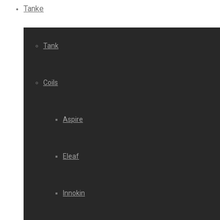
Tanke
Tank
Coils
Aspire
Eleaf
Innokin