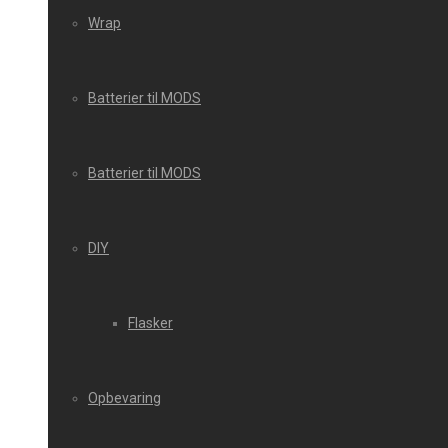
Wrap
Batterier til MODS
Batterier til MODS
DIY
Flasker
Opbevaring