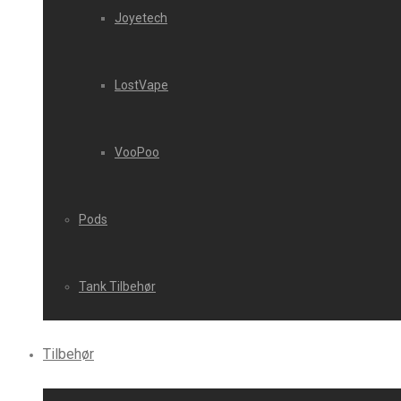
Joyetech
LostVape
VooPoo
Pods
Tank Tilbehør
Tilbehør