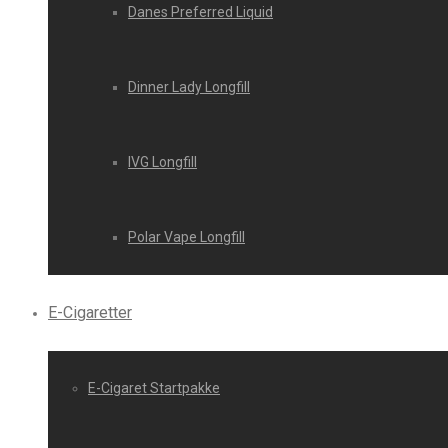
Danes Preferred Liquid
Dinner Lady Longfill
IVG Longfill
Polar Vape Longfill
E-Cigaretter
E-Cigaret Startpakke