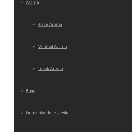
Aroma
Blaze Aroma
Menthol Aroma
Tobak Aroma
Base
Færdigblandet e-væske