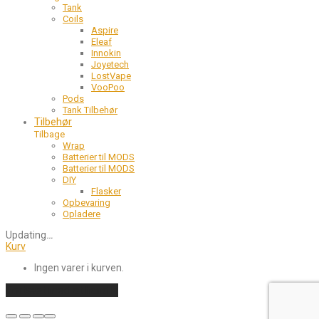
Tank
Coils
Aspire
Eleaf
Innokin
Joyetech
LostVape
VooPoo
Pods
Tank Tilbehør
Tilbehør
Tilbage
Wrap
Batterier til MODS
Batterier til MODS
DIY
Flasker
Opbevaring
Opladere
Updating
…
Kurv
Ingen varer i kurven.
Fortsæt med at handle