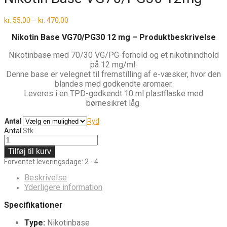
Prisinterval:
kr.
55,00
–
kr.
470,00
kr. 55,00
til
Nikotin Base VG70/PG30 12 mg – Produktbeskrivelse
kr. 470,00
Nikotinbase med 70/30 VG/PG-forhold og et nikotinindhold
på 12 mg/ml.
Denne base er velegnet til fremstilling af e-væsker, hvor den
blandes med godkendte aromaer.
Leveres i en TPD-godkendt 10 ml plastflaske med
børnesikret låg.
Antal
Ryd
Antal
Stk
Tilføj til kurv
Forventet leveringsdage: 2 - 4
Beskrivelse
Yderligere information
Specifikationer
Type:
Nikotinbase