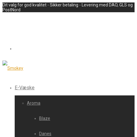
Dit valg for god kvalitet - Sikker betaling - Levering med DAO, GLS og
PostNord
E-Væske
Aroma
Blaze
Danes