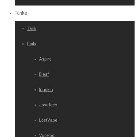
Tanke
Tank
Coils
Aspire
Eleaf
Innokin
Joyetech
LostVape
VooPoo