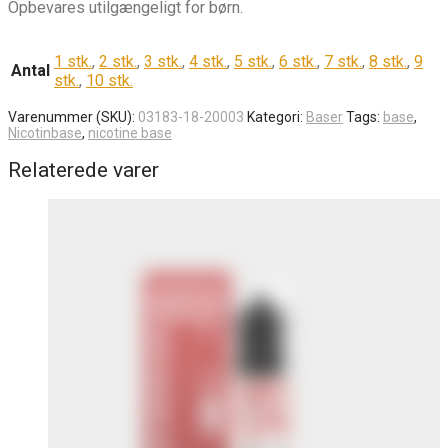
Opbevares utilgængeligt for børn.
1 stk.
,
2 stk.
,
3 stk.
,
4 stk.
,
5 stk.
,
6 stk.
,
7 stk.
,
8 stk.
,
9
Antal
stk.
,
10 stk.
Varenummer (SKU):
03183-18-20003
Kategori:
Baser
Tags:
base
,
Nicotinbase
,
nicotine base
Relaterede varer