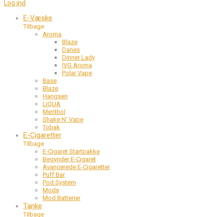
Log ind
E-Væske
Tilbage
Aroma
Blaze
Danes
Dinner Lady
IVG Aroma
Polar Vape
Base
Blaze
Hangsen
LIQUA
Menthol
Shake N’ Vape
Tobak
E-Cigaretter
Tilbage
E-Cigaret Startpakke
Begynder E-Cigaret
Avancerede E-Cigaretter
Puff Bar
Pod System
Mods
Mod Batterier
Tanke
Tilbage