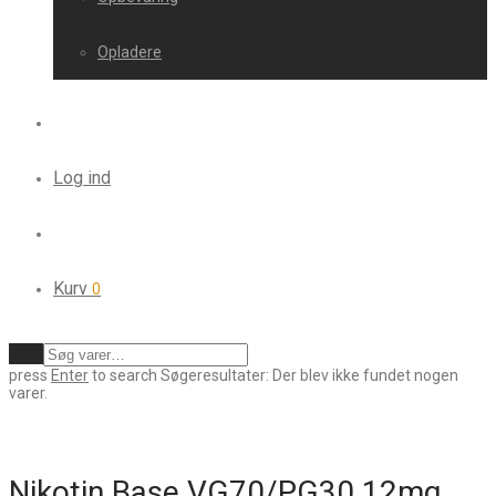
Opladere
Log ind
Kurv
0
Ryd
press
Enter
to search
Søgeresultater:
Der blev ikke fundet nogen
varer.
Nikotin Base VG70/PG30 12mg