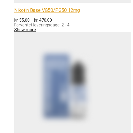
Nikotin Base VG50/PG50 12mg
Prisinterval:
kr.
55,00
–
kr.
470,00
kr. 55,00
Forventet leveringsdage: 2 - 4
til
Show more
kr. 470,00