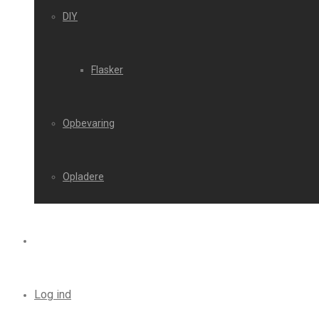
DIY
Flasker
Opbevaring
Opladere
Log ind