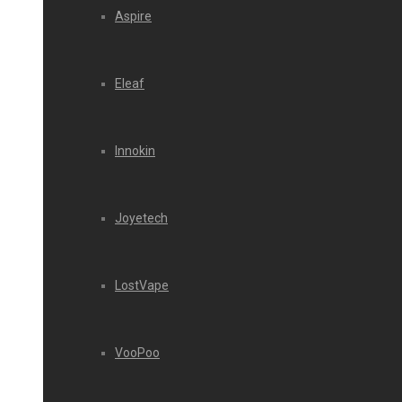
Aspire
Eleaf
Innokin
Joyetech
LostVape
VooPoo