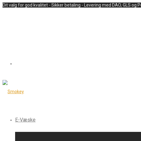
Dit valg for god kvalitet - Sikker betaling - Levering med DAO, GLS og 
E-Væske