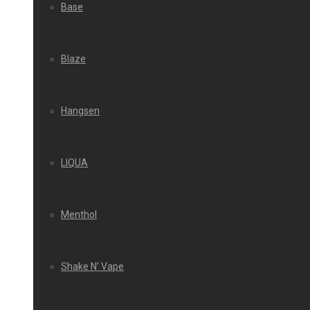
Base
Blaze
Hangsen
LIQUA
Menthol
Shake N’ Vape