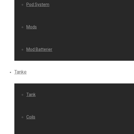
Pod System
Mods
Mod Batterier
Tanke
Tank
Coils