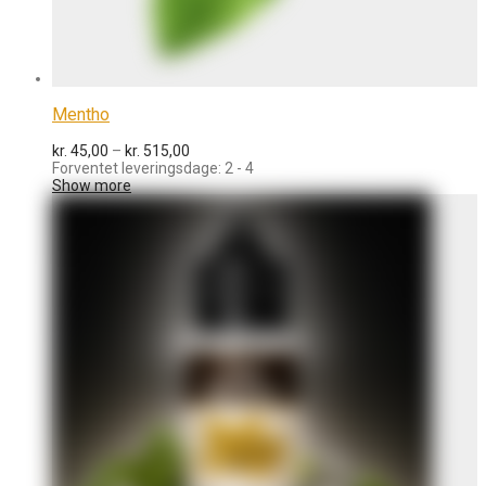
Mentho
Prisinterval:
kr.
45,00
–
kr.
515,00
kr. 45,00
Forventet leveringsdage: 2 - 4
til
Show more
kr. 515,00