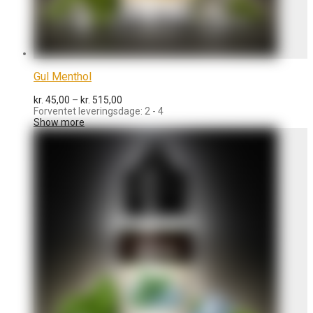
Gul Menthol
Prisinterval:
kr.
45,00
–
kr.
515,00
kr. 45,00
Forventet leveringsdage: 2 - 4
til
Show more
kr. 515,00