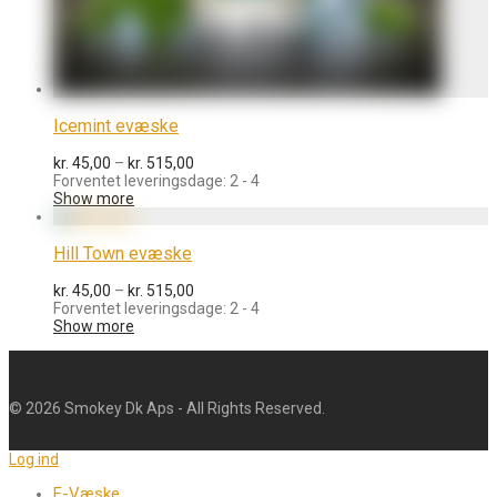
Icemint evæske
Prisinterval:
kr.
45,00
–
kr.
515,00
kr. 45,00
Forventet leveringsdage: 2 - 4
til
Show more
kr. 515,00
Hill Town evæske
Prisinterval:
kr.
45,00
–
kr.
515,00
kr. 45,00
Forventet leveringsdage: 2 - 4
til
Show more
kr. 515,00
©
2026
Smokey Dk Aps - All Rights Reserved.
Log ind
E-Væske