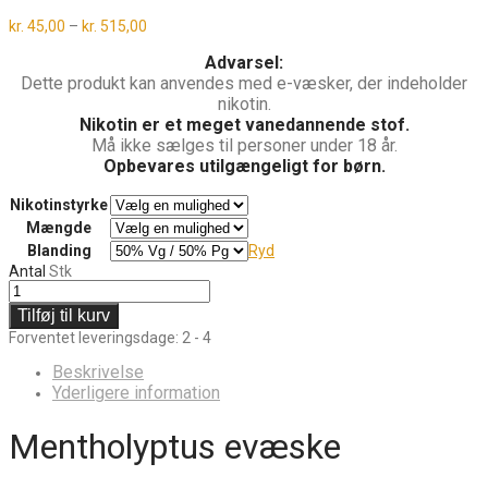
Prisinterval:
kr.
45,00
–
kr.
515,00
kr. 45,00
til
Advarsel:
kr. 515,00
Dette produkt kan anvendes med e-væsker, der indeholder
nikotin.
Nikotin er et meget vanedannende stof.
Må ikke sælges til personer under 18 år.
Opbevares utilgængeligt for børn.
Nikotinstyrke
Mængde
Blanding
Ryd
Antal
Stk
Tilføj til kurv
Forventet leveringsdage: 2 - 4
Beskrivelse
Yderligere information
Mentholyptus evæske