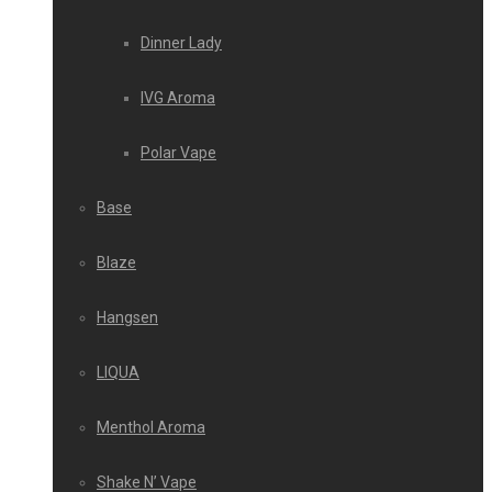
Dinner Lady
IVG Aroma
Polar Vape
Base
Blaze
Hangsen
LIQUA
Menthol Aroma
Shake N’ Vape