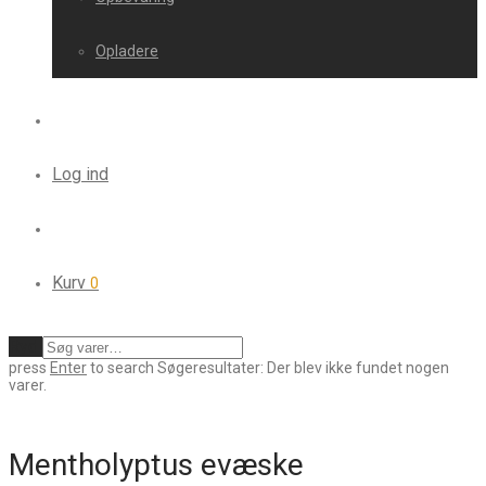
Opladere
Log ind
Kurv
0
Ryd
press
Enter
to search
Søgeresultater:
Der blev ikke fundet nogen
varer.
Mentholyptus evæske