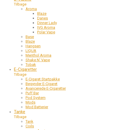
Tilbage
Aroma
Blaze
Danes
Dinner Lady
IVG Aroma
Polar Vape
Base
Blaze
Hangsen
LIQUA
Menthol Aroma
Shake N’ Vape
Tobak
E-Cigaretter
Tilbage
E-Cigaret Startpakke
Begynder E-Cigaret
Avancerede E-Cigaretter
Puff Bar
Pod System
Mods
Mod Batterier
Tanke
Tilbage
Tank
Coils