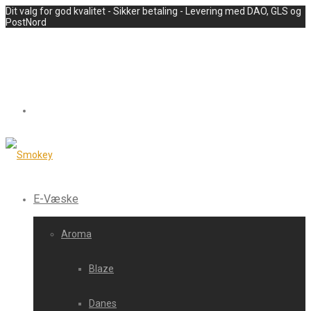
Dit valg for god kvalitet - Sikker betaling - Levering med DAO, GLS og
PostNord
E-Væske
Aroma
Blaze
Danes