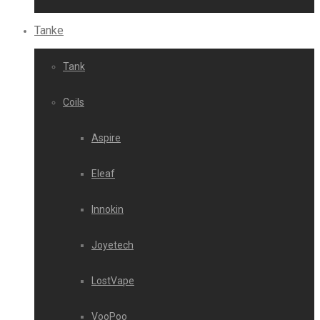
Tanke
Tank
Coils
Aspire
Eleaf
Innokin
Joyetech
LostVape
VooPoo