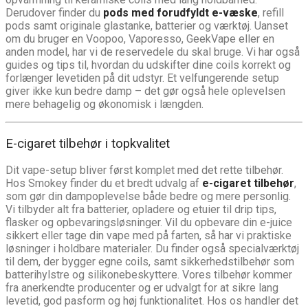
Derudover finder du
pods med forudfyldt e-væske
, refill
pods samt originale glastanke, batterier og værktøj. Uanset
om du bruger en Voopoo, Vaporesso, GeekVape eller en
anden model, har vi de reservedele du skal bruge. Vi har også
guides og tips til, hvordan du udskifter dine coils korrekt og
forlænger levetiden på dit udstyr. Et velfungerende setup
giver ikke kun bedre damp – det gør også hele oplevelsen
mere behagelig og økonomisk i længden.
E-cigaret tilbehør i topkvalitet
Dit vape-setup bliver først komplet med det rette tilbehør.
Hos Smokey finder du et bredt udvalg af
e-cigaret tilbehør
,
som gør din dampoplevelse både bedre og mere personlig.
Vi tilbyder alt fra batterier, opladere og etuier til drip tips,
flasker og opbevaringsløsninger. Vil du opbevare din e-juice
sikkert eller tage din vape med på farten, så har vi praktiske
løsninger i holdbare materialer. Du finder også specialværktøj
til dem, der bygger egne coils, samt sikkerhedstilbehør som
batterihylstre og silikonebeskyttere. Vores tilbehør kommer
fra anerkendte producenter og er udvalgt for at sikre lang
levetid, god pasform og høj funktionalitet. Hos os handler det