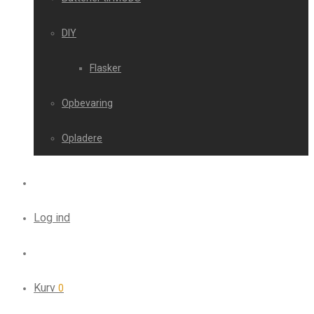
DIY
Flasker
Opbevaring
Opladere
Log ind
Kurv
0