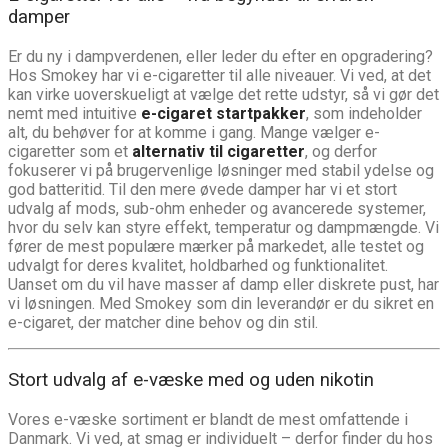
damper
Er du ny i dampverdenen, eller leder du efter en opgradering?
Hos Smokey har vi e-cigaretter til alle niveauer. Vi ved, at det
kan virke uoverskueligt at vælge det rette udstyr, så vi gør det
nemt med intuitive
e-cigaret startpakker
, som indeholder
alt, du behøver for at komme i gang. Mange vælger e-
cigaretter som et
alternativ til cigaretter
, og derfor
fokuserer vi på brugervenlige løsninger med stabil ydelse og
god batteritid. Til den mere øvede damper har vi et stort
udvalg af mods, sub-ohm enheder og avancerede systemer,
hvor du selv kan styre effekt, temperatur og dampmængde. Vi
fører de mest populære mærker på markedet, alle testet og
udvalgt for deres kvalitet, holdbarhed og funktionalitet.
Uanset om du vil have masser af damp eller diskrete pust, har
vi løsningen. Med Smokey som din leverandør er du sikret en
e-cigaret, der matcher dine behov og din stil.
Stort udvalg af e-væske med og uden nikotin
Vores e-væske sortiment er blandt de mest omfattende i
Danmark. Vi ved, at smag er individuelt – derfor finder du hos