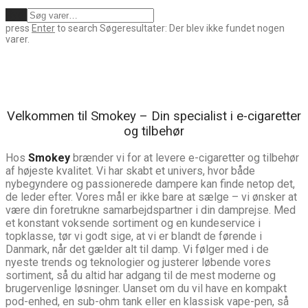
Ryd
press
Enter
to search
Søgeresultater:
Der blev ikke fundet nogen
varer.
Velkommen til Smokey – Din specialist i e-cigaretter
og tilbehør
Hos
Smokey
brænder vi for at levere e-cigaretter og tilbehør
af højeste kvalitet. Vi har skabt et univers, hvor både
nybegyndere og passionerede dampere kan finde netop det,
de leder efter. Vores mål er ikke bare at sælge – vi ønsker at
være din foretrukne samarbejdspartner i din damprejse. Med
et konstant voksende sortiment og en kundeservice i
topklasse, tør vi godt sige, at vi er blandt de førende i
Danmark, når det gælder alt til damp. Vi følger med i de
nyeste trends og teknologier og justerer løbende vores
sortiment, så du altid har adgang til de mest moderne og
brugervenlige løsninger. Uanset om du vil have en kompakt
pod-enhed, en sub-ohm tank eller en klassisk vape-pen, så