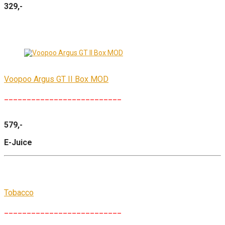
329,-
Voopoo Argus GT II Box MOD
__________________________
579,-
E-Juice
Tobacco
__________________________