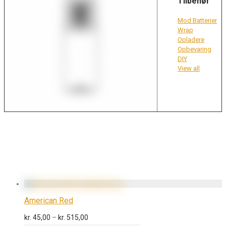
Tilbehør
Mod Batterier
Wrap
Opladere
Opbevaring
DIY
View all
American Red
Prisinterval:
kr.
45,00
–
kr.
515,00
kr. 45,00