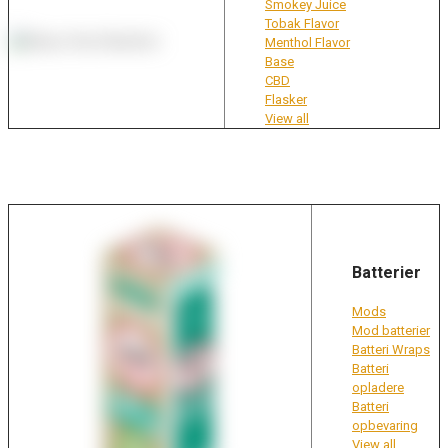
Smokey Juice
Tobak Flavor
Menthol Flavor
Base
CBD
Flasker
View all
Batterier
Mods
Mod batterier
Batteri Wraps
Batteri
opladere
Batteri
opbevaring
View all