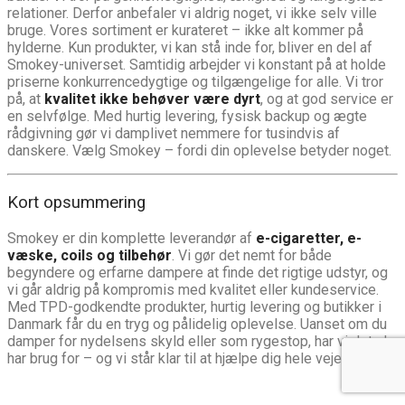
relationer. Derfor anbefaler vi aldrig noget, vi ikke selv ville
bruge. Vores sortiment er kurateret – ikke alt kommer på
hylderne. Kun produkter, vi kan stå inde for, bliver en del af
Smokey-universet. Samtidig arbejder vi konstant på at holde
priserne konkurrencedygtige og tilgængelige for alle. Vi tror
på, at
kvalitet ikke behøver være dyrt
, og at god service er
en selvfølge. Med hurtig levering, fysisk backup og ægte
rådgivning gør vi damplivet nemmere for tusindvis af
danskere. Vælg Smokey – fordi din oplevelse betyder noget.
Kort opsummering
Smokey er din komplette leverandør af
e-cigaretter, e-
væske, coils og tilbehør
. Vi gør det nemt for både
begyndere og erfarne dampere at finde det rigtige udstyr, og
vi går aldrig på kompromis med kvalitet eller kundeservice.
Med TPD-godkendte produkter, hurtig levering og butikker i
Danmark får du en tryg og pålidelig oplevelse. Uanset om du
damper for nydelsens skyld eller som rygestop, har vi det, du
har brug for – og vi står klar til at hjælpe dig hele vejen.