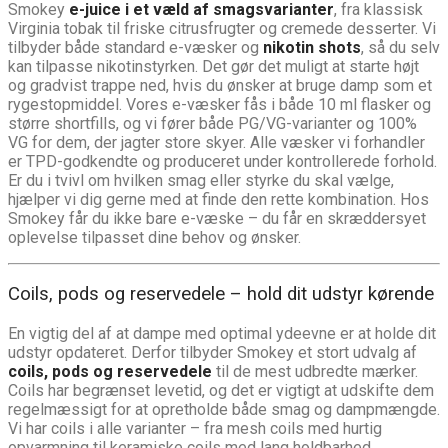
Smokey
e-juice i et væld af smagsvarianter
, fra klassisk
Virginia tobak til friske citrusfrugter og cremede desserter. Vi
tilbyder både standard e-væsker og
nikotin shots
, så du selv
kan tilpasse nikotinstyrken. Det gør det muligt at starte højt
og gradvist trappe ned, hvis du ønsker at bruge damp som et
rygestopmiddel. Vores e-væsker fås i både 10 ml flasker og
større shortfills, og vi fører både PG/VG-varianter og 100%
VG for dem, der jagter store skyer. Alle væsker vi forhandler
er TPD-godkendte og produceret under kontrollerede forhold.
Er du i tvivl om hvilken smag eller styrke du skal vælge,
hjælper vi dig gerne med at finde den rette kombination. Hos
Smokey får du ikke bare e-væske – du får en skræddersyet
oplevelse tilpasset dine behov og ønsker.
Coils, pods og reservedele – hold dit udstyr kørende
En vigtig del af at dampe med optimal ydeevne er at holde dit
udstyr opdateret. Derfor tilbyder Smokey et stort udvalg af
coils, pods og reservedele
til de mest udbredte mærker.
Coils har begrænset levetid, og det er vigtigt at udskifte dem
regelmæssigt for at opretholde både smag og dampmængde.
Vi har coils i alle varianter – fra mesh coils med hurtig
opvarmning til keramiske coils med lang holdbarhed.