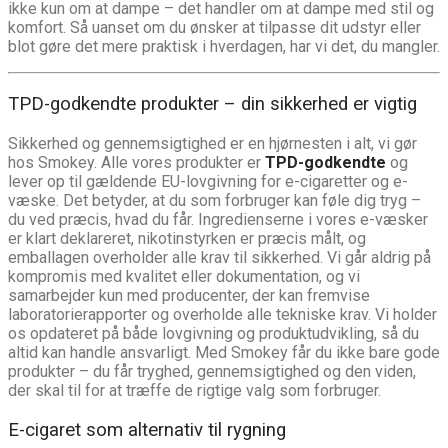
ikke kun om at dampe – det handler om at dampe med stil og
komfort. Så uanset om du ønsker at tilpasse dit udstyr eller
blot gøre det mere praktisk i hverdagen, har vi det, du mangler.
TPD-godkendte produkter – din sikkerhed er vigtig
Sikkerhed og gennemsigtighed er en hjørnesten i alt, vi gør
hos Smokey. Alle vores produkter er
TPD-godkendte
og
lever op til gældende EU-lovgivning for e-cigaretter og e-
væske. Det betyder, at du som forbruger kan føle dig tryg –
du ved præcis, hvad du får. Ingredienserne i vores e-væsker
er klart deklareret, nikotinstyrken er præcis målt, og
emballagen overholder alle krav til sikkerhed. Vi går aldrig på
kompromis med kvalitet eller dokumentation, og vi
samarbejder kun med producenter, der kan fremvise
laboratorierapporter og overholde alle tekniske krav. Vi holder
os opdateret på både lovgivning og produktudvikling, så du
altid kan handle ansvarligt. Med Smokey får du ikke bare gode
produkter – du får tryghed, gennemsigtighed og den viden,
der skal til for at træffe de rigtige valg som forbruger.
E-cigaret som alternativ til rygning