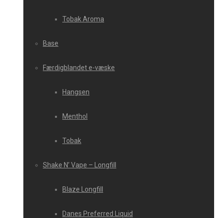
Tobak Aroma
Base
Færdigblandet e-væske
Hangsen
Menthol
Tobak
Shake N’ Vape – Longfill
Blaze Longfill
Danes Preferred Liquid