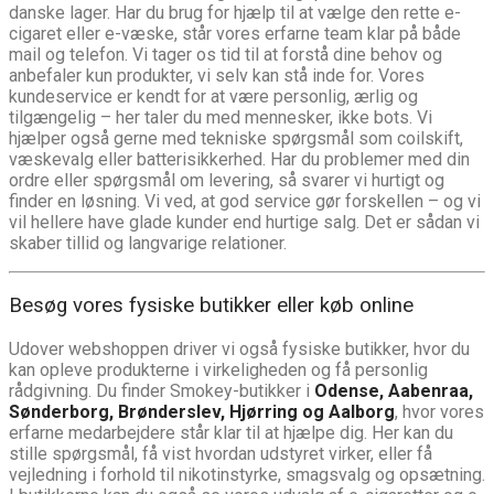
danske lager. Har du brug for hjælp til at vælge den rette e-
cigaret eller e-væske, står vores erfarne team klar på både
mail og telefon. Vi tager os tid til at forstå dine behov og
anbefaler kun produkter, vi selv kan stå inde for. Vores
kundeservice er kendt for at være personlig, ærlig og
tilgængelig – her taler du med mennesker, ikke bots. Vi
hjælper også gerne med tekniske spørgsmål som coilskift,
væskevalg eller batterisikkerhed. Har du problemer med din
ordre eller spørgsmål om levering, så svarer vi hurtigt og
finder en løsning. Vi ved, at god service gør forskellen – og vi
vil hellere have glade kunder end hurtige salg. Det er sådan vi
skaber tillid og langvarige relationer.
Besøg vores fysiske butikker eller køb online
Udover webshoppen driver vi også fysiske butikker, hvor du
kan opleve produkterne i virkeligheden og få personlig
rådgivning. Du finder Smokey-butikker i
Odense, Aabenraa,
Sønderborg, Brønderslev, Hjørring og Aalborg
, hvor vores
erfarne medarbejdere står klar til at hjælpe dig. Her kan du
stille spørgsmål, få vist hvordan udstyret virker, eller få
vejledning i forhold til nikotinstyrke, smagsvalg og opsætning.