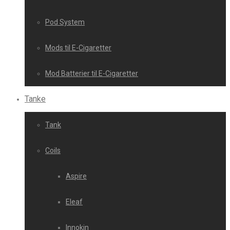
Pod System
Mods til E-Cigaretter
Mod Batterier til E-Cigaretter
Tanke
Tank
Coils
Aspire
Eleaf
Innokin