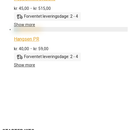
Prisinterval:
kr.
45,00
–
kr.
515,00
kr. 45,00
Forventet leveringsdage: 2 - 4
til
kr. 515,00
Show more
Hangsen PR
Prisinterval:
kr.
40,00
–
kr.
59,00
kr. 40,00
Forventet leveringsdage: 2 - 4
til
kr. 59,00
Show more