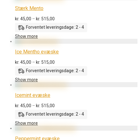
Stærk Mento
Prisinterval:
kr.
45,00
–
kr.
515,00
kr. 45,00
Forventet leveringsdage: 2 - 4
til
kr. 515,00
Show more
Ice Mentho evæske
Prisinterval:
kr.
45,00
–
kr.
515,00
kr. 45,00
Forventet leveringsdage: 2 - 4
til
kr. 515,00
Show more
Icemint evæske
Prisinterval:
kr.
45,00
–
kr.
515,00
kr. 45,00
Forventet leveringsdage: 2 - 4
til
kr. 515,00
Show more
Peppermint evæske