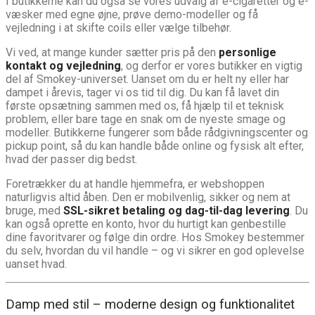
I butikkerne kan du også se vores udvalg af e-cigaretter og e-
væsker med egne øjne, prøve demo-modeller og få
vejledning i at skifte coils eller vælge tilbehør.
Vi ved, at mange kunder sætter pris på den
personlige
kontakt og vejledning
, og derfor er vores butikker en vigtig
del af Smokey-universet. Uanset om du er helt ny eller har
dampet i årevis, tager vi os tid til dig. Du kan få lavet din
første opsætning sammen med os, få hjælp til et teknisk
problem, eller bare tage en snak om de nyeste smage og
modeller. Butikkerne fungerer som både rådgivningscenter og
pickup point, så du kan handle både online og fysisk alt efter,
hvad der passer dig bedst.
Foretrækker du at handle hjemmefra, er webshoppen
naturligvis altid åben. Den er mobilvenlig, sikker og nem at
bruge, med
SSL-sikret betaling og dag-til-dag levering
. Du
kan også oprette en konto, hvor du hurtigt kan genbestille
dine favoritvarer og følge din ordre. Hos Smokey bestemmer
du selv, hvordan du vil handle – og vi sikrer en god oplevelse
uanset hvad.
Damp med stil – moderne design og funktionalitet