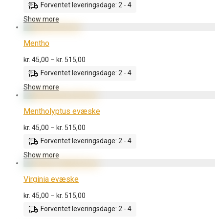
Forventet leveringsdage: 2 - 4
til
kr. 515,00
Show more
Mentho
Prisinterval:
kr.
45,00
–
kr.
515,00
kr. 45,00
Forventet leveringsdage: 2 - 4
til
kr. 515,00
Show more
Mentholyptus evæske
Prisinterval:
kr.
45,00
–
kr.
515,00
kr. 45,00
Forventet leveringsdage: 2 - 4
til
kr. 515,00
Show more
Virginia evæske
Prisinterval:
kr.
45,00
–
kr.
515,00
kr. 45,00
Forventet leveringsdage: 2 - 4
til
kr. 515,00