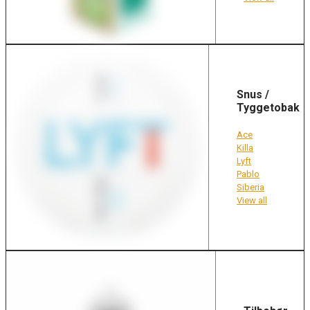
Snus /
Tyggetobak
Ace
Killa
Lyft
Pablo
Siberia
View all