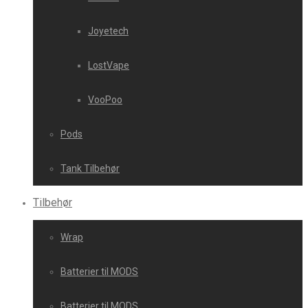
Joyetech
LostVape
VooPoo
Pods
Tank Tilbehør
Tilbehør
Wrap
Batterier til MODS
Batterier til MODS