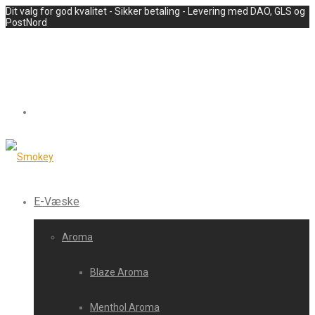
Dit valg for god kvalitet - Sikker betaling - Levering med DAO, GLS og
PostNord
E-Væske
Aroma
Blaze Aroma
Menthol Aroma