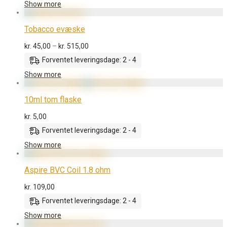
Show more
Tobacco evæske
Prisinterval:
kr.
45,00
–
kr.
515,00
kr. 45,00
Forventet leveringsdage: 2 - 4
til
kr. 515,00
Show more
10ml tom flaske
kr.
5,00
Forventet leveringsdage: 2 - 4
Show more
Aspire BVC Coil 1.8 ohm
kr.
109,00
Forventet leveringsdage: 2 - 4
Show more