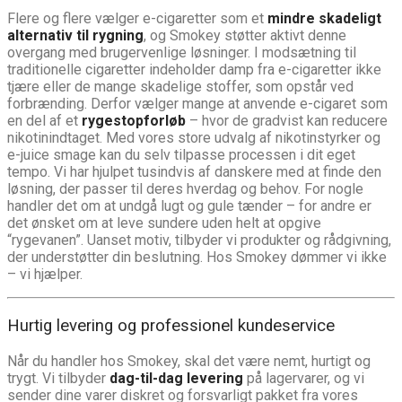
Flere og flere vælger e-cigaretter som et
mindre skadeligt
alternativ til rygning
, og Smokey støtter aktivt denne
overgang med brugervenlige løsninger. I modsætning til
traditionelle cigaretter indeholder damp fra e-cigaretter ikke
tjære eller de mange skadelige stoffer, som opstår ved
forbrænding. Derfor vælger mange at anvende e-cigaret som
en del af et
rygestopforløb
– hvor de gradvist kan reducere
nikotinindtaget. Med vores store udvalg af nikotinstyrker og
e-juice smage kan du selv tilpasse processen i dit eget
tempo. Vi har hjulpet tusindvis af danskere med at finde den
løsning, der passer til deres hverdag og behov. For nogle
handler det om at undgå lugt og gule tænder – for andre er
det ønsket om at leve sundere uden helt at opgive
“rygevanen”. Uanset motiv, tilbyder vi produkter og rådgivning,
der understøtter din beslutning. Hos Smokey dømmer vi ikke
– vi hjælper.
Hurtig levering og professionel kundeservice
Når du handler hos Smokey, skal det være nemt, hurtigt og
trygt. Vi tilbyder
dag-til-dag levering
på lagervarer, og vi
sender dine varer diskret og forsvarligt pakket fra vores