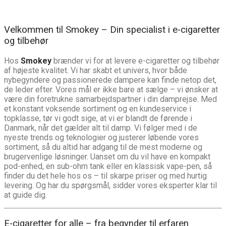
Velkommen til Smokey – Din specialist i e-cigaretter
og tilbehør
Hos
Smokey
brænder vi for at levere e-cigaretter og tilbehør
af højeste kvalitet. Vi har skabt et univers, hvor både
nybegyndere og passionerede dampere kan finde netop det,
de leder efter. Vores mål er ikke bare at sælge – vi ønsker at
være din foretrukne samarbejdspartner i din damprejse. Med
et konstant voksende sortiment og en kundeservice i
topklasse, tør vi godt sige, at vi er blandt de førende i
Danmark, når det gælder alt til damp. Vi følger med i de
nyeste trends og teknologier og justerer løbende vores
sortiment, så du altid har adgang til de mest moderne og
brugervenlige løsninger. Uanset om du vil have en kompakt
pod-enhed, en sub-ohm tank eller en klassisk vape-pen, så
finder du det hele hos os – til skarpe priser og med hurtig
levering. Og har du spørgsmål, sidder vores eksperter klar til
at guide dig.
E-cigaretter for alle – fra begynder til erfaren